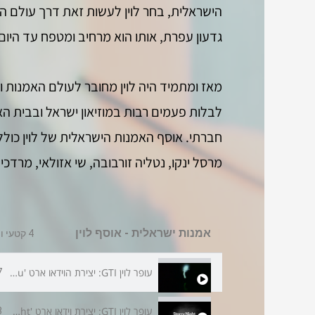
גדעון עפרת, אותו הוא מרחיב ומטפח עד היום.
מאז ומתמיד היה לוין מחובר לעולם האמנות ו
לבלות פעמים רבות במוזיאון ישראל ובבית הא
מרסל ינקו, נטליה זורבובה, שי אזולאי, מרדכי 
אמנות ישראלית - אוסף לוין
4 קטעי וידאו
עופר לוין GTI: יצירת הוידאו ארט 'Amaterasu' של האמנית עדן אורבך עפרת
7
עופר לוין GTI: יצירת וידאו ארט 'Starry Night' של האמנית עדן אורבך עפרת
8