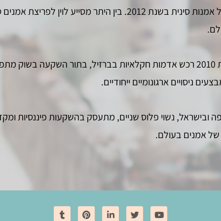
מוכרים ומבטיחים, והחל ביצירת אוסף רחב של אמנות סינית בשנת 2012
לם.
עופר לוין משקיע גם בתחום החקלאות, ובשנת 2010 רכש אדמות חקלאיות בברזיל, בתור 
ים ניסויים ארגונומיים ייחודיים.
 רוב זמנו באירופה ובישראל, נשוי פלוס שניים, מתעסק בהשקעות פיננסיות
 של אמנים בעולם.
Tumblr
Pinterest
Linkedin
Twitter
Youtube