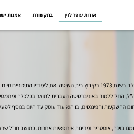
אודות עופר לוין
בתקשורת
אמנות ישר
מר עופר לוין, אספן אמנות ואסטרטג פיננסי, נולד בשנת 1973 בקיבוץ בית השיטה. 
"ל, החל ללמוד באוניברסיטה העברית לתואר בכלכלה ומתמטיקה, 
תחום ההשקעות והפיננסים, בו הוא עוד עוסק עד היום בנוסף לפע
וין בחלק מזמנו בוינה, אוסטריה ומדינות אירופאיות אחרות. כתושב חו