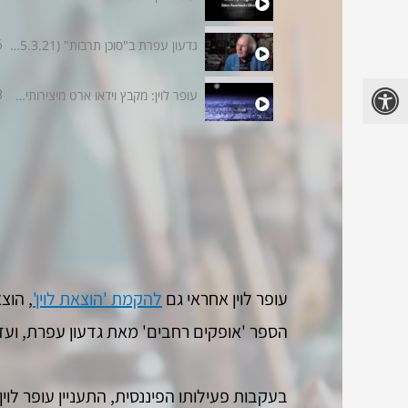
גדעון עפרת ב"סוכן תרבות" (5.3.21) לרגל פרסום ספרו החדש "אוצֵר-גרילה"
6
עופר לוין: מקבץ וידאו ארט מיצירותיה של האמנית עדן אורבך עפרת | אוסף לוין
8
עופר לוין אחראי גם
להקמת 'הוצאת לוין'
הספר 'אופקים רחבים' מאת גדעון עפרת, ועד היום הוצאו לאור כ
בעקבות פעילותו הפיננסית, התעניין עופר לוי