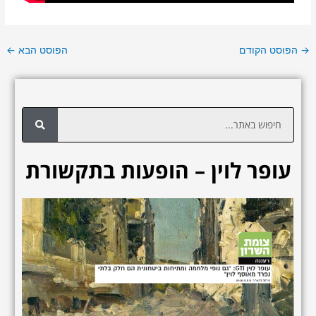
→
הפוסט הקודם
הפוסט הבא
←
ח
י
פ
עופר לוין – הופעות בתקשורת
ו
ש