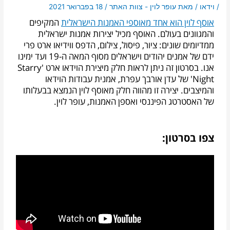
/
וידאו
/ מאת
עופר לוין - צוות האתר
/
18 בפברואר 2021
אוסף לוין הוא אחד מאוספי האמנות הישראלית
המקיפים
והמגוונים בעולם. האוסף מכיל יצירות אמנות ישראלית
ממדיומים שונים: ציור, פיסול, צילום, הדפס ווידיאו ארט פרי
ידם של אמנים יהודים וישראלים מסוף המאה ה-19 ועד ימינו
אנו. בסרטון זה ניתן לראות חלק מיצירת הוידאו ארט 'Starry
Night' של עדן אורבך עפרת, אמנית עבודות הוידאו
והמיצבים. יצירה זו מהווה חלק מאוסף לוין הנמצא בבעלותו
של האסטרטג הפיננסי ואספן האמנות, עופר לוין.
צפו בסרטון: