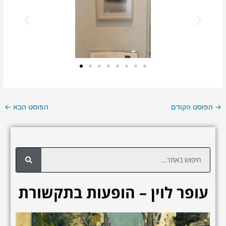
→
הפוסט הקודם
הפוסט הבא
←
ח
י
פ
עופר לוין – הופעות בתקשורת
ו
ש