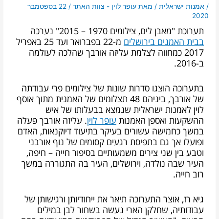
/
אמנות ישראלית
/ מאת
עופר לוין - צוות האתר
/
22 בספטמבר
2020
תערוכת "מאבן לים, צילומים 1970 – 2015" נערכה
בבית האמנים בירושלים
מ-22 בפברואר ועד 25 באפריל
2017 כמחווה לצלמת עליזה אורבך שהלכה לעולמה
ב-2016.
בתערוכה הוצגו סדרות שונות של צילומים פרי עבודתה
של אורבך, ביניהם 48 תצלומים של האמנית מתוך אוסף
לוין לאמנות ישראלית שנמצא בבעלותו של איש
ההשקעות ואספן האמנות
עופר לוין
.
עליזה אורבך פעלה
במשך כחמישה עשורים בעיקר בתיעוד דיוקנאות, האדם
ופועלו אך גם בתפיסת רגעים קסומים של נוף אורבני
וטבע בין שני צירים משמעותיים בסיפור חייה – חיפה,
העיר שבה נולדה, וירושלים, העיר בה התגוררה במשך
רוב חייה.
גיא רז, אוצר התערוכה תיאר את ייחודיותן ורגישותן של
עבודותיה, שחלקן הארי נעשה בשחור לבן במילים