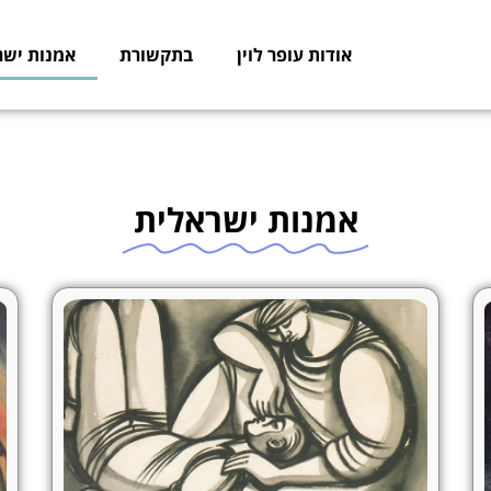
אודות עופר לוין
בתקשורת
אמנות ישר
אמנות ישראלית
ע
ע
ע
מ
מ
מ
ו
ו
ו
ד
ד
ד