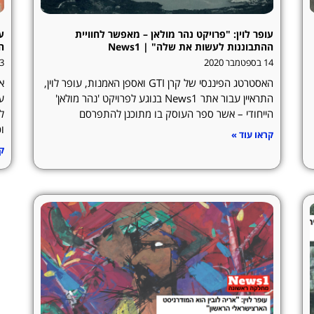
עופר לוין: "פרויקט נהר מולאן – מאפשר לחוויית
ע
ההתבוננות לעשות את שלה" | News1
הג
14 בספטמבר 2020
13 באוג
האסטרטג הפיננסי של קרן GTI ואספן האמנות, עופר לוין,
אס
התראיין עבור אתר News1 בנוגע לפרויקט 'נהר מולאן'
הייחודי – אשר ספר העוסק בו מתוכנן להתפרסם
ל
וכ
קראו עוד »
קר