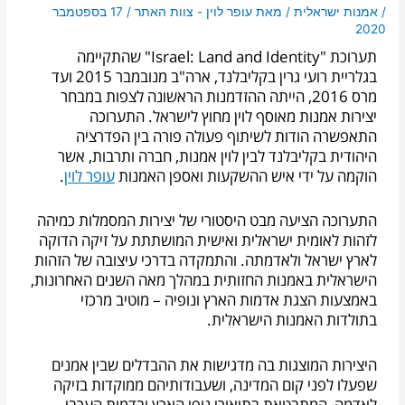
/
אמנות ישראלית
/ מאת
עופר לוין - צוות האתר
/
17 בספטמבר
2020
תערוכת "Israel: Land and Identity" שהתקיימה
בגלריית רועי גרין בקליבלנד, ארה"ב מנובמבר 2015 ועד
מרס 2016, הייתה ההזדמנות הראשונה לצפות במבחר
יצירות אמנות מאוסף לוין מחוץ לישראל. התערוכה
התאפשרה הודות לשיתוף פעולה פורה בין הפדרציה
היהודית בקליבלנד לבין לוין אמנות, חברה ותרבות, אשר
הוקמה על ידי איש ההשקעות ואספן האמנות
עופר לוין
.
התערוכה הציעה מבט היסטורי של יצירות המסמלות כמיהה
לזהות לאומית ישראלית ואישית המושתתת על זיקה הדוקה
לארץ ישראל ולאדמתה. והתמקדה בדרכי עיצובה של הזהות
הישראלית באמנות החזותית במהלך מאה השנים האחרונות,
באמצעות הצגת אדמות הארץ ונופיה – מוטיב מרכזי
בתולדות האמנות הישראלית.
היצירות המוצגות בה מדגישות את ההבדלים שבין אמנים
שפעלו לפני קום המדינה, ושעבודותיהם ממוקדות בזיקה
לאדמה, המתבטאת בתיאורי נופי הארץ ובדמות הערבי