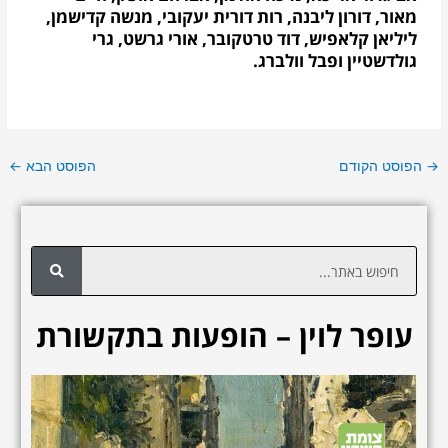
מאור, דורון ליבנה, רות דורית יעקובי, מנשה קדישמן,
ליליאן קלאפיש, דוד טרטקובר, אורי גרשט, גרי
גולדשטיין ופבל וולברג.
→
הפוסט הקודם
הפוסט הבא
←
ח
י
פ
עופר לוין – הופעות בתקשורת
ו
ש