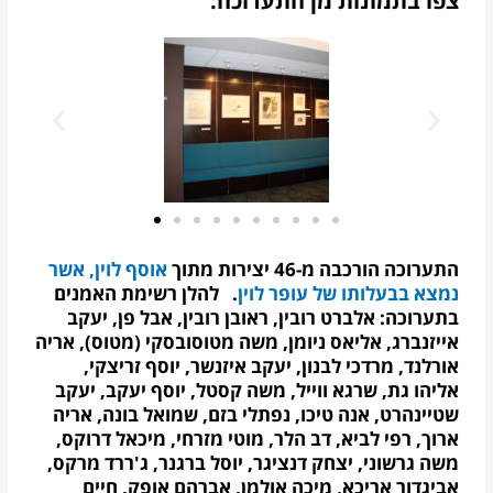
צפו בתמונות מן התערוכה:
התערוכה הורכבה מ-46 יצירות מתוך
אוסף לוין, אשר
נמצא בבעלותו של עופר לוין
.
להלן רשימת האמנים
בתערוכה
: אלברט רובין,
ראובן
רובין, אבל פן, יעקב
אייזנברג, אליאס ניומן, משה מטוסובסקי (מטוס), אריה
אורלנד, מרדכי לבנון, יעקב איזנשר, יוסף זריצקי,
אליהו גת, שרגא ווייל, משה קסטל, יוסף יעקב, יעקב
שטיינהרט, אנה טיכו, נפתלי בזם, שמואל בונה, אריה
ארוך, רפי לביא, דב הלר, מוטי מזרחי, מיכאל דרוקס,
משה גרשוני, יצחק דנציגר, יוסל ברגנר, ג'ררד מרקס,
אביגדור אריכא, מיכה אולמן, אברהם אופק, חיים