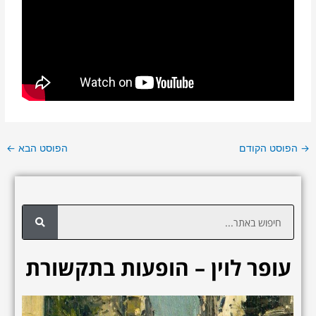
→
הפוסט הקודם
הפוסט הבא
←
ח
י
פ
עופר לוין – הופעות בתקשורת
ו
ש