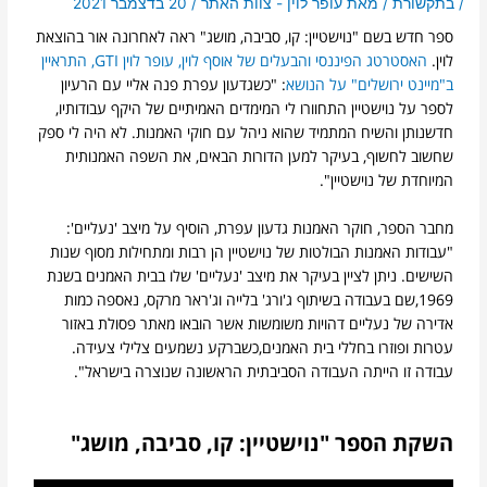
/
בתקשורת
/ מאת
עופר לוין - צוות האתר
/
20 בדצמבר 2021
ספר חדש בשם "נוישטיין: קו, סביבה, מושג" ראה לאחרונה אור בהוצאת
לוין.
האסטרטג הפיננסי והבעלים של אוסף לוין, עופר לוין GTI, התראיין
ב"מיינט ירושלים" על הנושא
: "כשגדעון עפרת פנה אליי עם הרעיון
לספר על נוישטיין התחוורו לי המימדים האמיתיים של היקף עבודותיו,
חדשנותן והשיח המתמיד שהוא ניהל עם חוקי האמנות. לא היה לי ספק
שחשוב לחשוף, בעיקר למען הדורות הבאים, את השפה האמנותית
המיוחדת של נוישטיין".
מחבר הספר, חוקר האמנות גדעון עפרת, הוסיף
על מיצב 'נעליים'
:
"עבודות האמנות הבולטות של נוישטיין הן רבות ומתחילות מסוף שנות
השישים. ניתן לציין בעיקר את מיצב 'נעליים' שלו בבית האמנים בשנת
1969,שם בעבודה בשיתוף ג'ורג' בלייה וג'ראר מרקס, נאספה כמות
אדירה של נעליים דהויות משומשות אשר הובאו מאתר פסולת באזור
עטרות ופוזרו בחללי בית האמנים,כשברקע נשמעים צלילי צעידה.
עבודה זו הייתה העבודה הסביבתית הראשונה שנוצרה בישראל".
השקת הספר "נוישטיין: קו, סביבה, מושג"