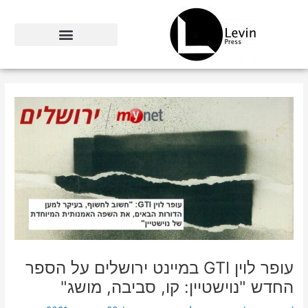
ילוג
תוכן
עופר לוין GTI במיינט ירושלים על הספר
החדש "נוישטיין: קו, סביבה, מושג"