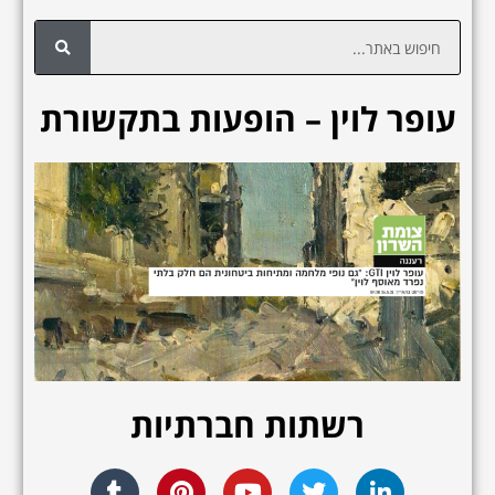
ח
י
פ
עופר לוין – הופעות בתקשורת
ו
ש
רשתות חברתיות
T
P
Y
T
L