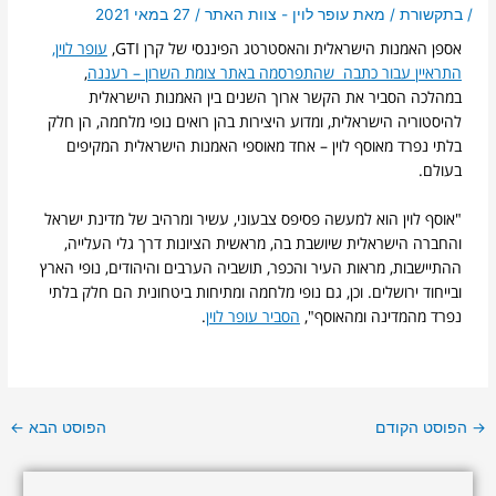
/
בתקשורת
/ מאת
עופר לוין - צוות האתר
/
27 במאי 2021
אספן האמנות הישראלית והאסטרטג הפיננסי של קרן GTI,
עופר לוין,
התראיין עבור כתבה שהתפרסמה באתר צומת השרון – רעננה
,
במהלכה הסביר את הקשר ארוך השנים בין האמנות הישראלית
להיסטוריה הישראלית, ומדוע היצירות בהן רואים נופי מלחמה, הן חלק
בלתי נפרד מאוסף לוין – אחד מאוספי האמנות הישראלית
המקיפים
בעולם.
"אוסף לוין הוא למעשה פסיפס צבעוני, עשיר ומרהיב של מדינת ישראל
והחברה הישראלית שיושבת בה, מראשית הציונות דרך גלי העלייה,
ההתיישבות, מראות העיר והכפר, תושביה הערבים והיהודים, נופי הארץ
ובייחוד ירושלים. וכן, גם נופי מלחמה ומתיחות ביטחונית הם חלק בלתי
נפרד מהמדינה ומהאוסף",
הסביר עופר לוין
.
→
הפוסט הקודם
הפוסט הבא
←