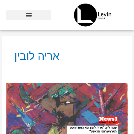
ילוג
תוכן
אריה לובין
עופר
לוין:
"מסע
חייו
של
אריה
לובין,
הוכתב