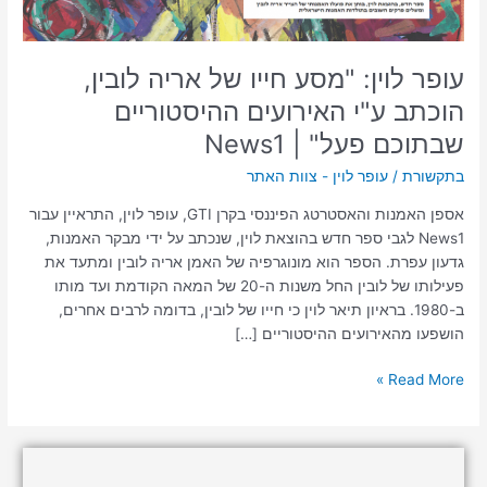
ע"י
האירועים
ההיסטוריים
עופר לוין: "מסע חייו של אריה לובין,
שבתוכם
הוכתב ע"י האירועים ההיסטוריים
פעל"
|
שבתוכם פעל" | News1
News1
בתקשורת
/
עופר לוין - צוות האתר
אספן האמנות והאסטרטג הפיננסי בקרן GTI, עופר לוין, התראיין עבור
News1 לגבי ספר חדש בהוצאת לוין, שנכתב על ידי מבקר האמנות,
גדעון עפרת. הספר הוא מונוגרפיה של האמן אריה לובין ומתעד את
פעילותו של לובין החל משנות ה-20 של המאה הקודמת ועד מותו
ב-1980. בראיון תיאר לוין כי חייו של לובין, בדומה לרבים אחרים,
הושפעו מהאירועים ההיסטוריים […]
Read More »