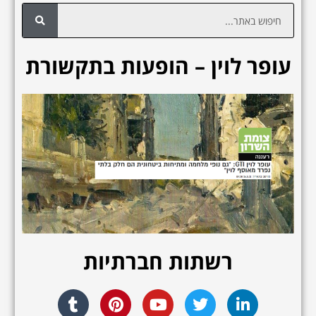
ח
י
פ
עופר לוין – הופעות בתקשורת
ו
ש
רשתות חברתיות
T
P
Y
T
L
u
i
o
w
i