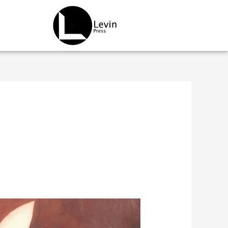
ילוג
תוכן
אוסף
לוין: