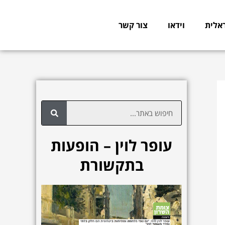
אלית
וידאו
צור קשר
ח
י
פ
עופר לוין – הופעות
ו
בתקשורת
ש