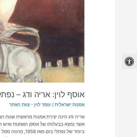
אריה
ודג
–
נפתלי
בזם
|
עופר
לוין
אוסף לוין: אריה ודג – נפתל
אמנות ישראלית
/
עופר לוין - צוות האתר
אריה ודג הינה יצירת אמנות מראשית שנות הא
אשר נמצא בבעלותו של אספן האמנות ואיש הה
ביותר של נפתלי בזם