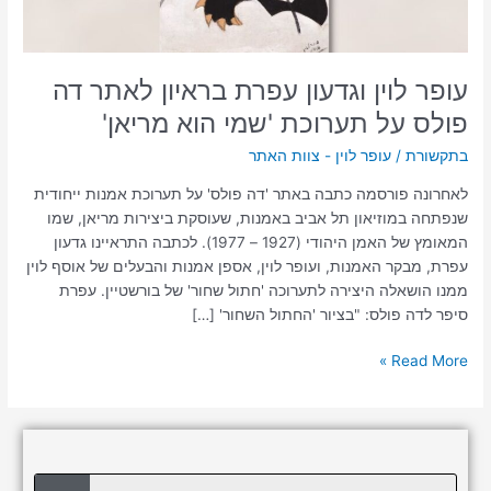
על
תערוכת
'שמי
עופר לוין וגדעון עפרת בראיון לאתר דה
הוא
מריאן'
פולס על תערוכת 'שמי הוא מריאן'
בתקשורת
/
עופר לוין - צוות האתר
לאחרונה פורסמה כתבה באתר 'דה פולס' על תערוכת אמנות ייחודית
שנפתחה במוזיאון תל אביב באמנות, שעוסקת ביצירות מריאן, שמו
המאומץ של האמן היהודי (1927 – 1977). לכתבה התראיינו גדעון
עפרת, מבקר האמנות, ועופר לוין, אספן אמנות והבעלים של אוסף לוין
ממנו הושאלה היצירה לתערוכה 'חתול שחור' של בורשטיין. עפרת
סיפר לדה פולס: "בציור 'החתול השחור' […]
Read More »
ח