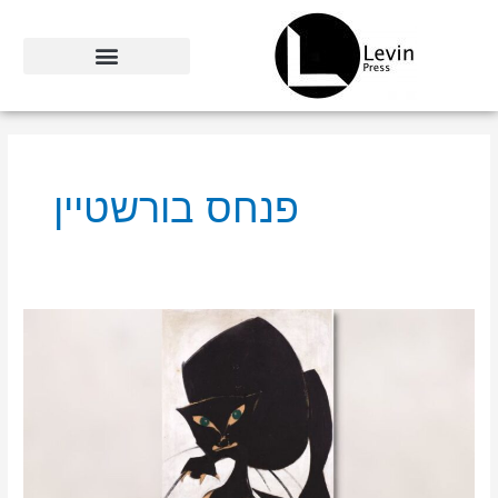
ילוג
תוכן
פנחס בורשטיין
עופר
לוין
וגדעון
עפרת
בראיון
לאתר
דה
פולס