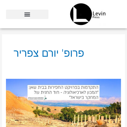
ילוג
תוכן
פרופ' יורם צפריר
עופר
לוין
GTI
|
האוניברסיטה
העברית:
פרויקט
החפירות