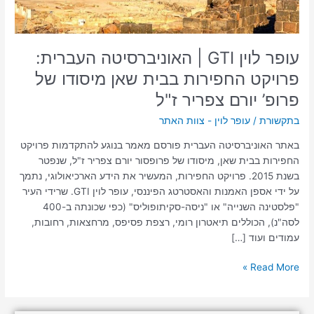
בבית
שאן
מיסודו
עופר לוין GTI | האוניברסיטה העברית:
של
פרופ’
פרויקט החפירות בבית שאן מיסודו של
יורם
פרופ’ יורם צפריר ז"ל
צפריר
ז"ל
בתקשורת
/
עופר לוין - צוות האתר
באתר האוניברסיטה העברית פורסם מאמר בנוגע להתקדמות פרויקט
החפירות בבית שאן, מיסודו של פרופסור יורם צפריר ז"ל, שנפטר
בשנת 2015. פרויקט החפירות, המעשיר את הידע הארכיאולוגי, נתמך
על ידי אספן האמנות והאסטרטג הפיננסי, עופר לוין GTI. שרידי העיר
"פלסטינה השנייה" או "ניסה-סקיתופוליס" (כפי שכונתה ב-400
לסה"נ), הכוללים תיאטרון רומי, רצפת פסיפס, מרחצאות, רחובות,
עמודים ועוד […]
Read More »